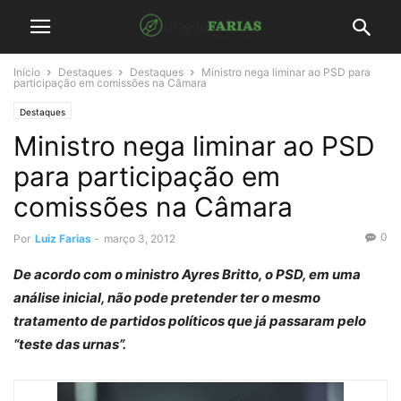
Início
Destaques
Destaques
Ministro nega liminar ao PSD para
participação em comissões na Câmara
Destaques
Ministro nega liminar ao PSD
para participação em
comissões na Câmara
0
Por
Luiz Farias
-
março 3, 2012
De acordo com o ministro Ayres Britto, o PSD, em uma
análise inicial, não pode pretender ter o mesmo
tratamento de partidos políticos que já passaram pelo
“teste das urnas”.