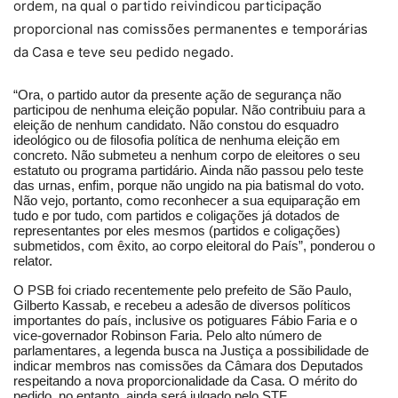
ordem, na qual o partido reivindicou participação
proporcional nas comissões permanentes e temporárias
da Casa e teve seu pedido negado.
“Ora, o partido autor da presente ação de segurança não
participou de nenhuma eleição popular. Não contribuiu para a
eleição de nenhum candidato. Não constou do esquadro
ideológico ou de filosofia política de nenhuma eleição em
concreto. Não submeteu a nenhum corpo de eleitores o seu
estatuto ou programa partidário. Ainda não passou pelo teste
das urnas, enfim, porque não ungido na pia batismal do voto.
Não vejo, portanto, como reconhecer a sua equiparação em
tudo e por tudo, com partidos e coligações já dotados de
representantes por eles mesmos (partidos e coligações)
submetidos, com êxito, ao corpo eleitoral do País”, ponderou o
relator.
O PSB foi criado recentemente pelo prefeito de São Paulo,
Gilberto Kassab, e recebeu a adesão de diversos políticos
importantes do país, inclusive os potiguares Fábio Faria e o
vice-governador Robinson Faria. Pelo alto número de
parlamentares, a legenda busca na Justiça a possibilidade de
indicar membros nas comissões da Câmara dos Deputados
respeitando a nova proporcionalidade da Casa. O mérito do
pedido, no entanto, ainda será julgado pelo STF.