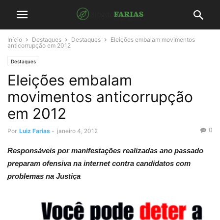
Início
Destaques
Destaques
Eleições embalam movimentos
anticorrupção em 2012
Destaques
Eleições embalam
movimentos anticorrupção
em 2012
0
Por
Luiz Farias
-
janeiro 4, 2012
Responsáveis por manifestações realizadas ano passado
preparam ofensiva na internet contra candidatos com
problemas na Justiça