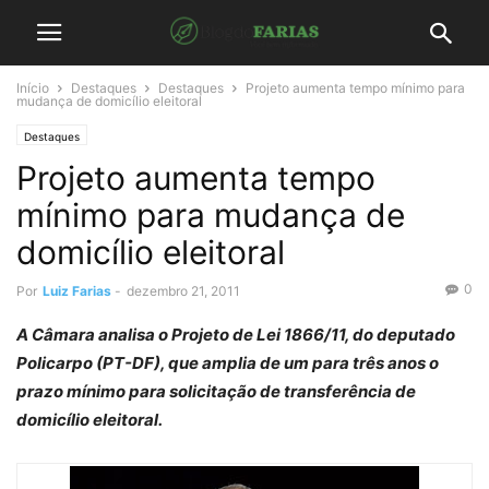
Início
Destaques
Destaques
Projeto aumenta tempo mínimo para
mudança de domicílio eleitoral
Destaques
Projeto aumenta tempo
mínimo para mudança de
domicílio eleitoral
0
Por
Luiz Farias
-
dezembro 21, 2011
A Câmara analisa o Projeto de Lei 1866/11, do deputado
Policarpo (PT-DF), que amplia de um para três anos o
prazo mínimo para solicitação de transferência de
domicílio eleitoral.