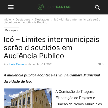
Início
Destaques
Destaques
Icó – Limites intermunicipais serão
discutidos em Audiência Publico
Destaques
Icó – Limites intermunicipais
serão discutidos em
Audiência Publico
0
Por
Luiz Farias
-
dezembro 11, 2011
A audiência pública acontece às 9h, na Câmara Municipal
da cidade de Icó.
A Comissão de Triagem,
Elaboração de Projetos e
Criação de Novos Municípios