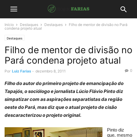
Início
Destaques
Destaques
Filho de mentor de divisão no Pará
condena projeto atual
Destaques
Filho de mentor de divisão no
Pará condena projeto atual
0
Por
Luiz Farias
-
dezembro 8, 2011
Filho do autor do primeiro projeto de emancipação do
Tapajós, o sociólogo e jornalista Lúcio Flávio Pinto diz
simpatizar com as aspirações separatistas da região
oeste do Pará, mas diz que o atual projeto de cisão
descaracterizou o projeto original.
Pinto diz
que, mesmo