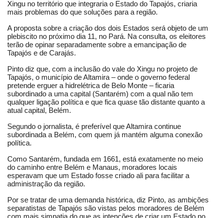
Xingu no território que integraria o Estado do Tapajós, criaria
mais problemas do que soluções para a região.
A proposta sobre a criação dos dois Estados será objeto de um
plebiscito no próximo dia 11, no Pará. Na consulta, os eleitores
terão de opinar separadamente sobre a emancipação de
Tapajós e de Carajás.
Pinto diz que, com a inclusão do vale do Xingu no projeto de
Tapajós, o município de Altamira – onde o governo federal
pretende erguer a hidrelétrica de Belo Monte – ficaria
subordinado a uma capital (Santarém) com a qual não tem
qualquer ligação política e que fica quase tão distante quanto a
atual capital, Belém.
Segundo o jornalista, é preferível que Altamira continue
subordinada a Belém, com quem já mantém alguma conexão
política.
Como Santarém, fundada em 1661, está exatamente no meio
do caminho entre Belém e Manaus, moradores locais
esperavam que um Estado fosse criado ali para facilitar a
administração da região.
Por se tratar de uma demanda histórica, diz Pinto, as ambições
separatistas de Tapajós são vistas pelos moradores de Belém
com mais simpatia do que as intenções de criar um Estado no