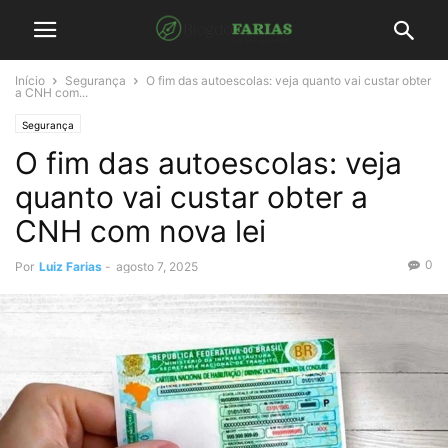
Início
Segurança
O fim das autoescolas: veja quanto vai custar obter
a CNH com...
Segurança
O fim das autoescolas: veja
quanto vai custar obter a
CNH com nova lei
0
Por
Luiz Farias
-
agosto 7, 2025