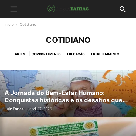
Início
Cotidiano
COTIDIANO
ARTES
COMPORTAMENTO
EDUCAÇÃO
ENTRETENIMENTO
SAÚDE
A Jornada do Bem-Estar Humano:
Conquistas históricas e os desafios que...
Luiz Farias
-
abril 17, 2026