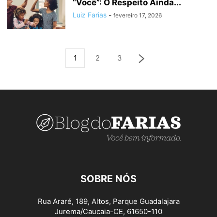
“Você”: O Respeito Ainda...
Luiz Farias
-
fevereiro 17, 2026
1
2
3
SOBRE NÓS
Rua Araré, 189, Altos, Parque Guadalajara
Jurema/Caucaia-CE, 61650-110