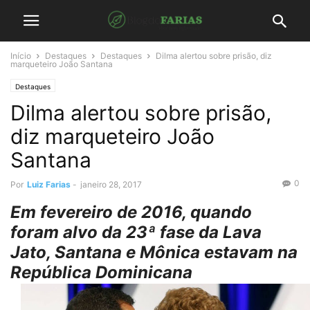
Início
Destaques
Destaques
Dilma alertou sobre prisão, diz
marqueteiro João Santana
Destaques
Dilma alertou sobre prisão,
diz marqueteiro João
Santana
0
Por
Luiz Farias
-
janeiro 28, 2017
Em fevereiro de 2016, quando
foram alvo da 23ª fase da Lava
Jato, Santana e Mônica estavam na
República Dominicana