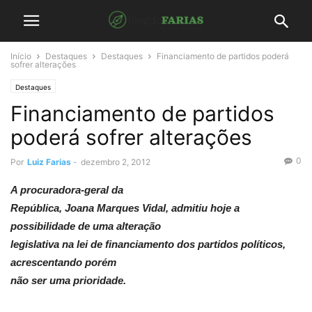
Início
Destaques
Destaques
Financiamento de partidos poderá
sofrer alterações
Destaques
Financiamento de partidos
poderá sofrer alterações
0
Por
Luiz Farias
-
dezembro 2, 2012
A procuradora-geral da
República, Joana Marques Vidal, admitiu hoje a
possibilidade de uma alteração
legislativa na lei de financiamento dos partidos políticos,
acrescentando porém
não ser uma prioridade.