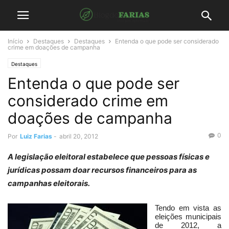
Início
Destaques
Destaques
Entenda o que pode ser considerado
crime em doações de campanha
Destaques
Entenda o que pode ser
considerado crime em
doações de campanha
0
Por
Luiz Farias
-
abril 20, 2012
A legislação eleitoral estabelece que pessoas físicas e
jurídicas possam doar recursos financeiros para as
campanhas eleitorais.
Tendo em vista as
eleições municipais
de 2012, a