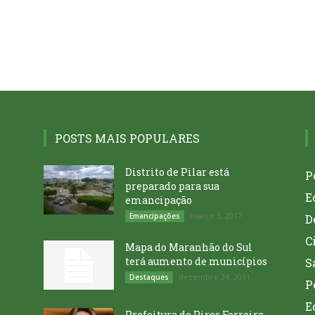
POSTS MAIS POPULARES
Distrito de Pilar está
P
preparado para sua
E
emancipação
março 3, 2017
Emancipações
D
C
Mapa do Maranhão do Sul
terá aumento de municípios
S
dezembro 24, 2011
Destaques
P
E
Prefeitura de Pires Ferreira