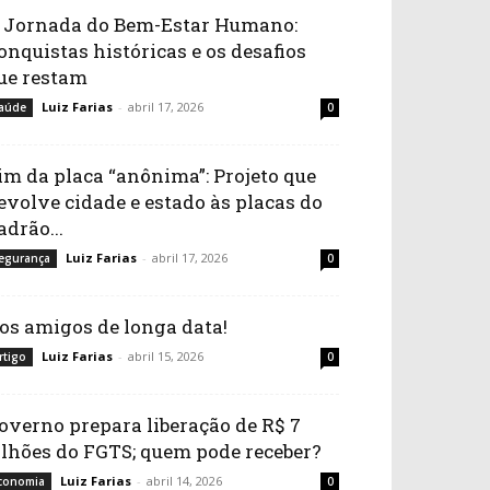
 Jornada do Bem-Estar Humano:
onquistas históricas e os desafios
ue restam
Luiz Farias
-
abril 17, 2026
aúde
0
im da placa “anônima”: Projeto que
evolve cidade e estado às placas do
adrão...
Luiz Farias
-
abril 17, 2026
egurança
0
os amigos de longa data!
Luiz Farias
-
abril 15, 2026
rtigo
0
overno prepara liberação de R$ 7
ilhões do FGTS; quem pode receber?
Luiz Farias
-
abril 14, 2026
conomia
0