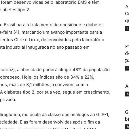
 foram desenvolvidas pelo laboratório EMS e têm
A
iabetes tipo 2.
C
q
no Brasil para o tratamento de obesidade e diabetes
S
-feira (4), marcando um avanço importante para a
entos Olire e Lirux, desenvolvidos pelo laboratório
F
nta industrial inaugurada no ano passado em
d
p
S
ocruz), a obesidade poderá atingir 48% da população
sobrepeso. Hoje, os índices são de 34% e 22%,
anos, mais de 3,1 milhões já convivem com a
A
A diabetes tipo 2, por sua vez, segue em crescimento,
A
privada.
G
liraglutida, molécula da classe dos análogos ao GLP-1,
b
aciedade. Elas foram desenvolvidas após o fim da
E