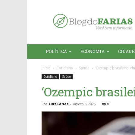
Blog
do
Farias
POLÍTICA
ECONOMIA
CIDADE
Início
Cotidiano
Saúde
‘Ozempic brasileiro’ c
Cotidiano
Saúde
‘Ozempic brasile
Por
Luiz Farias
-
agosto 5, 2025
0