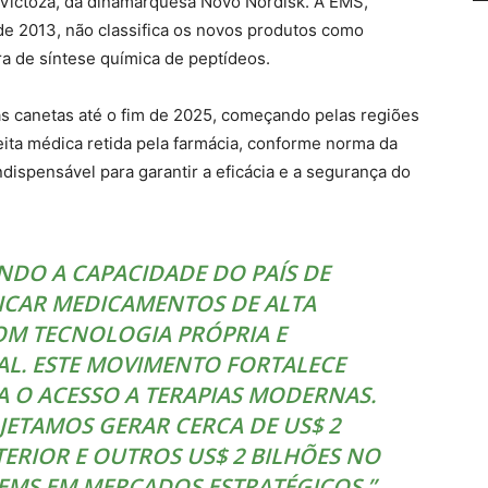
ictoza, da dinamarquesa Novo Nordisk. A EMS,
e 2013, não classifica os novos produtos como
ra de síntese química de peptídeos.
as canetas até o fim de 2025, começando pelas regiões
eita médica retida pela farmácia, conforme norma da
dispensável para garantir a eficácia e a segurança do
DO A CAPACIDADE DO PAÍS DE
ICAR MEDICAMENTOS DE ALTA
OM TECNOLOGIA PRÓPRIA E
AL. ESTE MOVIMENTO FORTALECE
A O ACESSO A TERAPIAS MODERNAS.
JETAMOS GERAR CERCA DE US$ 2
TERIOR E OUTROS US$ 2 BILHÕES NO
EMS EM MERCADOS ESTRATÉGICOS.”