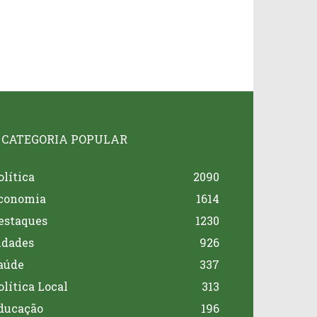
CATEGORIA POPULAR
olítica
2090
conomia
1614
estaques
1230
idades
926
aúde
337
olítica Local
313
ducação
196