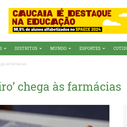
S
DISTRITOS
MUNDO
ESPORTES
COTID
hega às farmácias
iro’ chega às farmácias