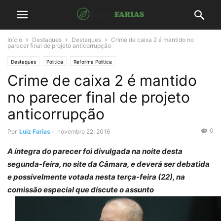
Início
Destaques
Destaques
Crime de caixa 2 é mantido no
parecer final de projeto anticorrupção
Destaques
Política
Reforma Politica
Crime de caixa 2 é mantido
no parecer final de projeto
anticorrupção
0
Por
Luiz Farias
-
novembro 22, 2016
A íntegra do parecer foi divulgada na noite desta
segunda-feira, no site da Câmara, e deverá ser debatida
e possivelmente votada nesta terça-feira (22), na
comissão especial que discute o assunto